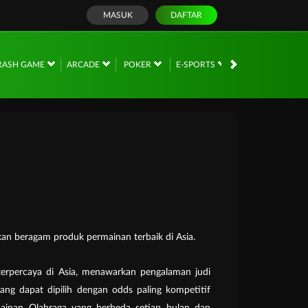
MASUK
DAFTAR
PROMOSI
RASH GAME
ARCADE
POKER
E-SPORTS
an beragam produk permainan terbaik di Asia.
erpercaya di Asia,
menawarkan pengalaman judi
ang dapat dipilih dengan odds paling kompetitif