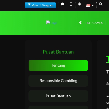
Main di Telegram
HOT GAMES
Pusat Bantuan
Tentang
Responsible Gambling
S
Pusat Bantuan
a
o