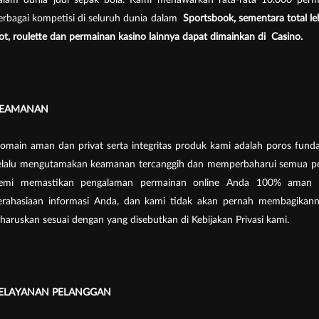
alam dunia judi sepak bola. Kami menawarkan rata-rata 10.000 perm
erbagai kompetisi di seluruh dunia dalam
Sportsbook, sementara total leb
lot, roulette dan permainan kasino lainnya dapat dimainkan di
Casino.
EAMANAN
omain aman dan privat serta integritas produk kami adalah poros fund
elalu mengutamakan keamanan tercanggih dan memperbaharui semua perm
emi memastikan pengalaman permainan online Anda 100% aman d
erahasiaan informasi Anda, dan kami tidak akan pernah membagikanny
iharuskan sesuai dengan yang disebutkan di Kebijakan Privasi kami.
ELAYANAN PELANGGAN