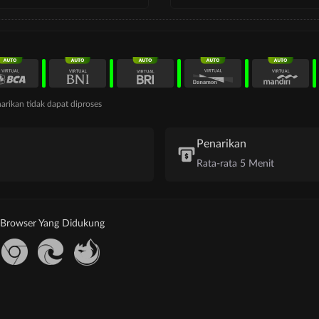
arikan tidak dapat diproses
Penarikan
Rata-rata 5 Menit
Browser Yang Didukung