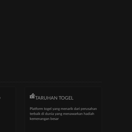
O
TARUHAN TOGEL
Platform togel yang menarik dari perusahan
terbaik di dunia yang menawarkan hadiah
kemenangan besar