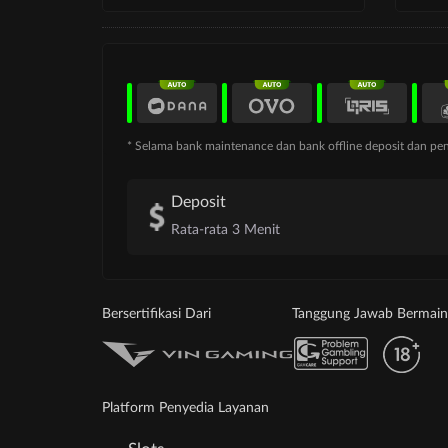
* Selama bank maintenance dan bank offline deposit dan pen
Deposit
Rata-rata 3 Menit
Bersertifikasi Dari
Tanggung Jawab Bermain
Platform Penyedia Layanan