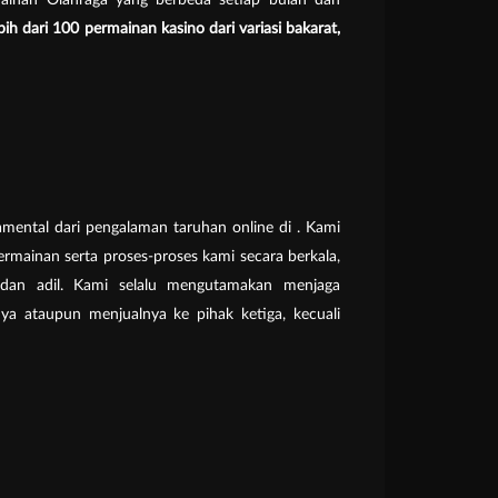
ainan Olahraga yang berbeda setiap bulan dan
ih dari 100 permainan kasino dari variasi bakarat,
amental dari pengalaman taruhan online di
. Kami
ainan serta proses-proses kami secara berkala,
an adil. Kami selalu mengutamakan menjaga
a ataupun menjualnya ke pihak ketiga, kecuali