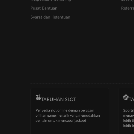
Pusat Bantuan
Referra
Syarat dan Ketentuan
TARUHAN SLOT
T
Penyedia slot online dengan beragam
Sports
pilihan game menarik yang memudahkan
menawa
pemain untuk mencapai jackpot
lebih 
lebih 