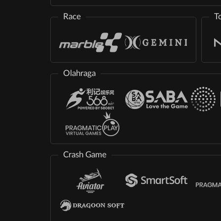
Race
T
Olahraga
Crash Game