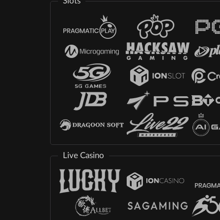
Slots
Live Casino