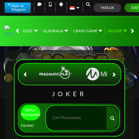
Main di
MASUK
DAF
Telegram
RACE
TOGEL
OLAHRAGA
CRASH GAME
ARCADE
PO
JOKER
SEMUA
PERMAINAN
FISHING