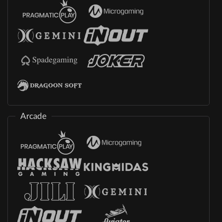
Arcade