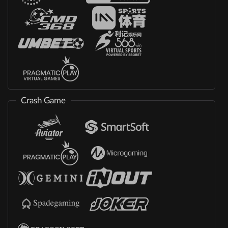
Crash Game