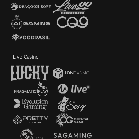
Live Casino