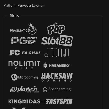
Platform Penyedia Layanan
Slots