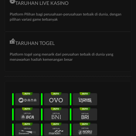
TARUHAN LIVE KASINO
Platform Pilihan bagi perusahaan-perusahaan terbaik di dunia, dengan
pilihan variasi game terbanyak
TARUHAN TOGEL
Platform togel yang menarik dari perusahan terbaik di dunia yang
menawarkan hadiah kemenangan besar