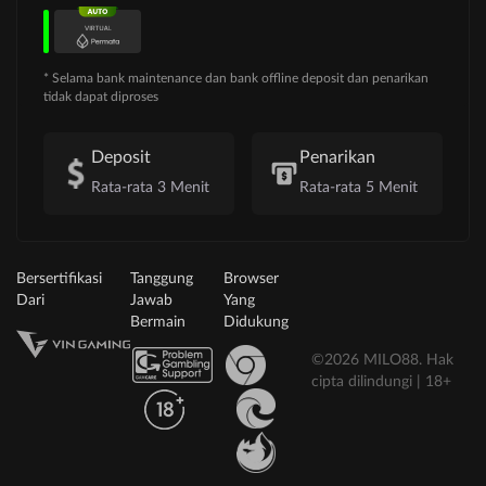
* Selama bank maintenance dan bank offline deposit dan penarikan
tidak dapat diproses
Deposit
Penarikan
Rata-rata 3 Menit
Rata-rata 5 Menit
Bersertifikasi
Tanggung
Browser
Dari
Jawab
Yang
Bermain
Didukung
©2026 MILO88. Hak
cipta dilindungi | 18+