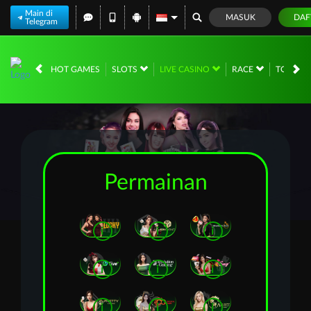
Main di
MASUK
DAF
Telegram
HOT GAMES
SLOTS
LIVE CASINO
RACE
TOGEL
Permainan
i
i
i
i
i
i
i
i
i