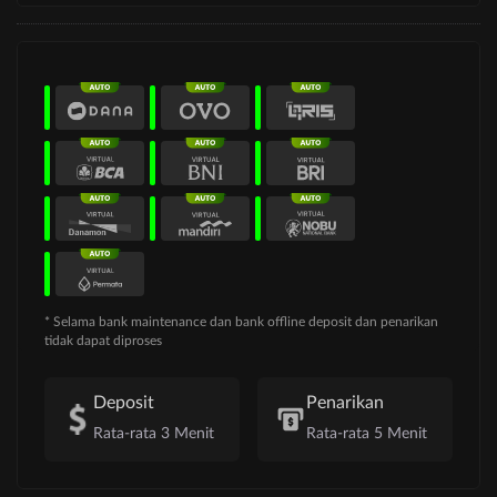
* Selama bank maintenance dan bank offline deposit dan penarikan
tidak dapat diproses
Deposit
Penarikan
Rata-rata 3 Menit
Rata-rata 5 Menit