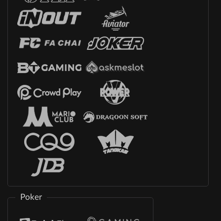
Poker