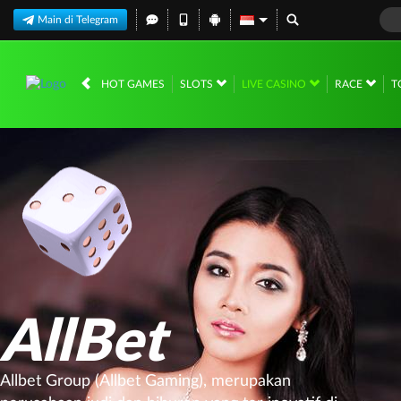
Main di Telegram
HOT GAMES
SLOTS
LIVE CASINO
RACE
T
AllBet
Allbet Group (Allbet Gaming), merupakan