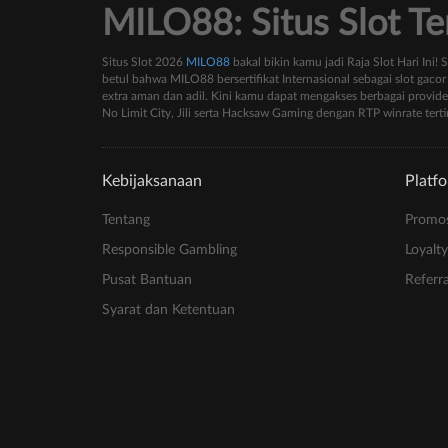
MILO88: Situs Slot Te
Situs Slot 2026
MILO88
bakal bikin kamu jadi Raja Slot Hari Ini
betul bahwa MILO88 bersertifikat Internasional sebagai slot gaco
extra aman dan adil. Kini kamu dapat mengakses berbagai provide
No Limit City, Jili serta Hacksaw Gaming dengan RTP winrate terti
Kebijaksanaan
Platf
Tentang
Promos
Responsible Gambling
Loyalty
Pusat Bantuan
Referra
Syarat dan Ketentuan