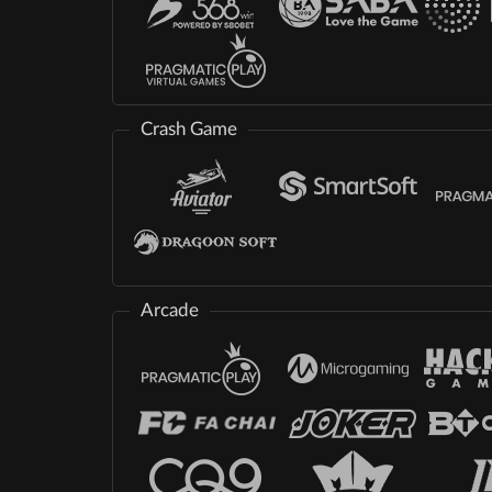
Crash Game
Arcade