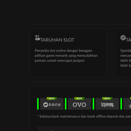
TARUHAN SLOT
T
Penyedia slot online dengan beragam
Sports
pilihan game menarik yang memudahkan
menawa
pemain untuk mencapai jackpot
lebih 
lebih 
* Selama bank maintenance dan bank offline deposit dan pen