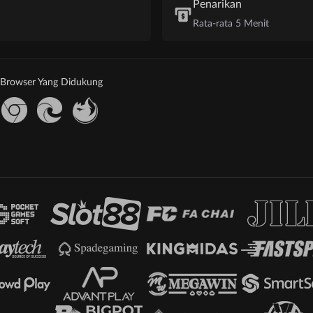
Penarikan
Rata-rata 5 Menit
Browser Yang Didukung