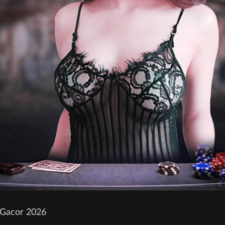
t Gacor 2026