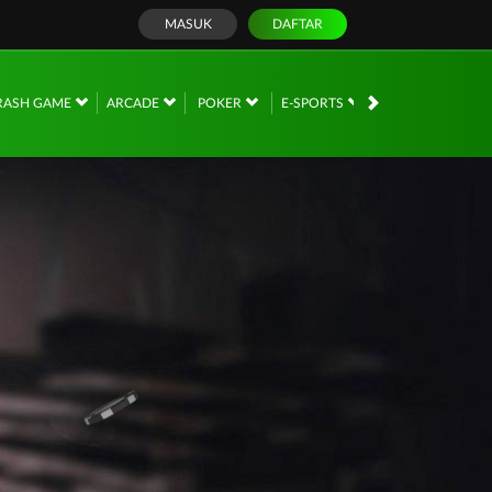
MASUK
DAFTAR
PROMOSI
RASH GAME
ARCADE
POKER
E-SPORTS