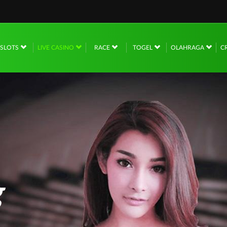
SLOTS
LIVE CASINO
RACE
TOGEL
OLAHRAGA
C
g