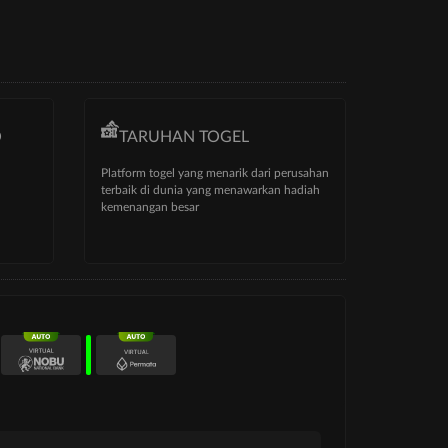
O
TARUHAN TOGEL
Platform togel yang menarik dari perusahan
terbaik di dunia yang menawarkan hadiah
kemenangan besar