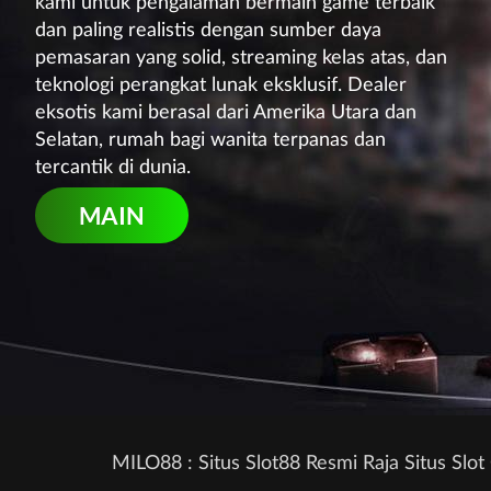
kami untuk pengalaman bermain game terbaik
dan paling realistis dengan sumber daya
pemasaran yang solid, streaming kelas atas, dan
teknologi perangkat lunak eksklusif. Dealer
eksotis kami berasal dari Amerika Utara dan
Selatan, rumah bagi wanita terpanas dan
tercantik di dunia.
MAIN
MILO88 : Situs Slot88 Resmi Raja Situs Slo