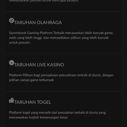
memudahkan pemain untuk mencapai jackpot
TARUHAN OLAHRAGA
Sportsbook Gaming Platform Terbaik menawarkan lebih banyak game,
odds yang lebih tinggi, dan menyediakan pilihan yang lebih banyak
untuk pemain.
TARUHAN LIVE KASINO
Platform Pilihan bagi perusahaan-perusahaan terbaik di dunia, dengan
pilihan variasi game terbanyak
TARUHAN TOGEL
Platform togel yang menarik dari perusahan terbaik di dunia yang
menawarkan hadiah kemenangan besar