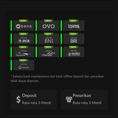
* Selama bank maintenance dan bank offline deposit dan penarikan
tidak dapat diproses
Deposit
Penarikan
Rata-rata 3 Menit
Rata-rata 5 Menit