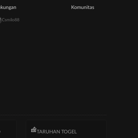
kungan
Komunitas
Csmilo88
O
TARUHAN TOGEL