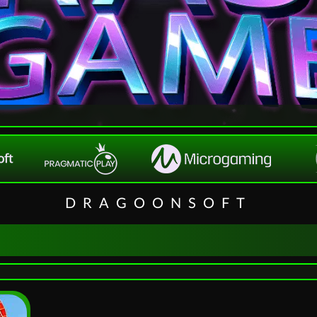
DRAGOONSOFT