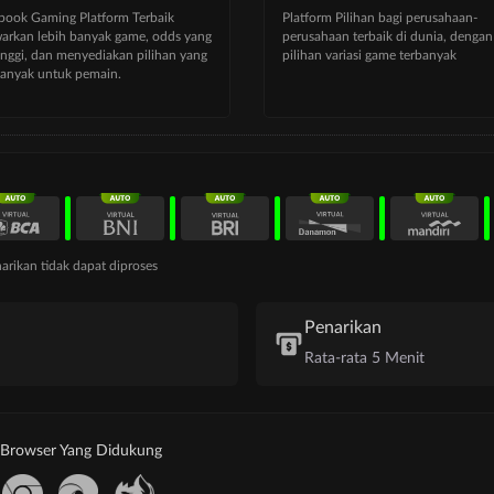
book Gaming Platform Terbaik
Platform Pilihan bagi perusahaan-
rkan lebih banyak game, odds yang
perusahaan terbaik di dunia, dengan
tinggi, dan menyediakan pilihan yang
pilihan variasi game terbanyak
banyak untuk pemain.
arikan tidak dapat diproses
Penarikan
Rata-rata 5 Menit
Browser Yang Didukung