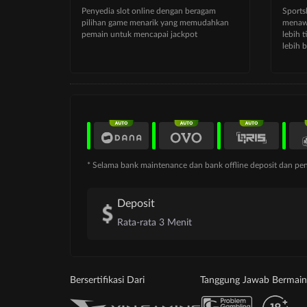
Penyedia slot online dengan beragam
Sports
pilihan game menarik yang memudahkan
menawa
pemain untuk mencapai jackpot
lebih 
lebih 
* Selama bank maintenance dan bank offline deposit dan pen
Deposit
Rata-rata 3 Menit
Bersertifikasi Dari
Tanggung Jawab Bermain