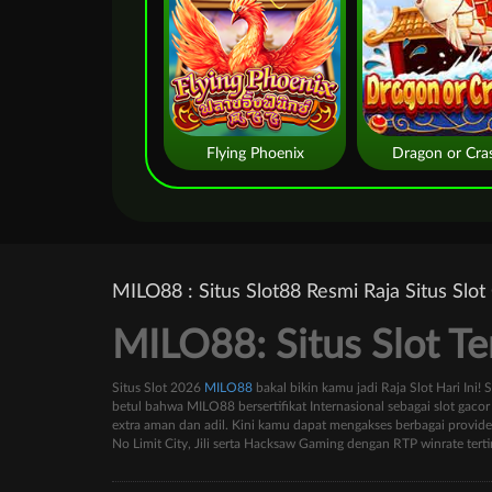
Flying Phoenix
Dragon or Cra
MILO88 : Situs Slot88 Resmi Raja Situs Slo
MILO88: Situs Slot Te
Situs Slot 2026
MILO88
bakal bikin kamu jadi Raja Slot Hari Ini
betul bahwa MILO88 bersertifikat Internasional sebagai slot gaco
extra aman dan adil. Kini kamu dapat mengakses berbagai provide
No Limit City, Jili serta Hacksaw Gaming dengan RTP winrate terti