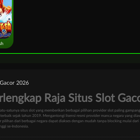
sh
t Gacor 2026
rlengkap Raja Situs Slot Ga
! Satu-satunya situs slot yang memberikan berbagai pilihan provider slot paling gam
r terbaik sejak tahun 2019. Mengantongi lisensi resmi provider manca negara yang di
r pilihan dari berbagai negara dapat diakses dengan mudah tanpa blocking mulai dari
nggi se-Indonesia.