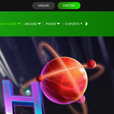
MASUK
DAFTAR
PROMOSI
RASH GAME
ARCADE
POKER
E-SPORTS