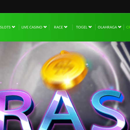
SLOTS
LIVE CASINO
RACE
TOGEL
OLAHRAGA
C