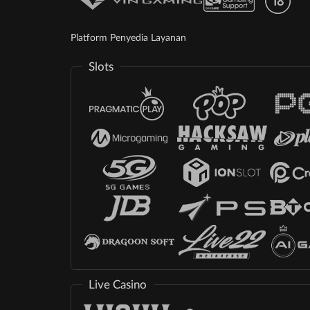
Platform Penyedia Layanan
Slots
Live Casino