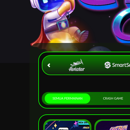
SEMUA PERMAINAN
CRASH GAME