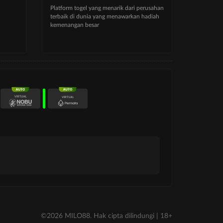
Platform togel yang menarik dari perusahan
terbaik di dunia yang menawarkan hadiah
kemenangan besar
©2026 MILO88. Hak cipta dilindungi | 18+