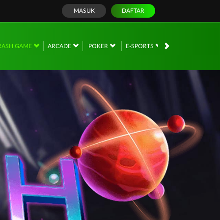
MASUK
DAFTAR
PROMOSI
RASH GAME
ARCADE
POKER
E-SPORTS