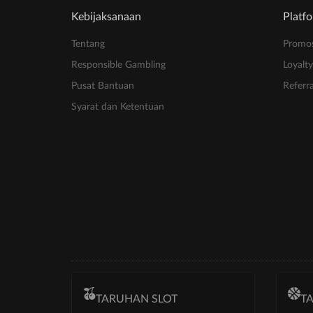
Kebijaksanaan
Platf
Tentang
Promos
Responsible Gambling
Loyalty
Pusat Bantuan
Referra
Syarat dan Ketentuan
TARUHAN SLOT
T