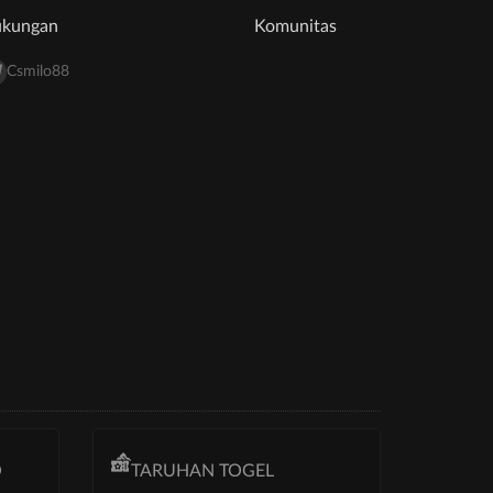
kungan
Komunitas
Csmilo88
O
TARUHAN TOGEL