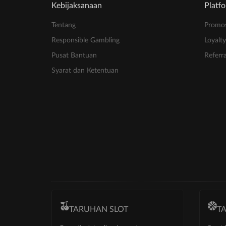
Kebijaksanaan
Platf
Tentang
Promos
Responsible Gambling
Loyalty
Pusat Bantuan
Referra
Syarat dan Ketentuan
TARUHAN SLOT
T