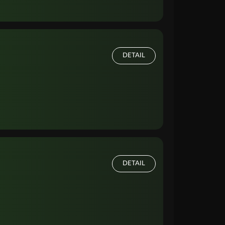
DETAIL
DETAIL