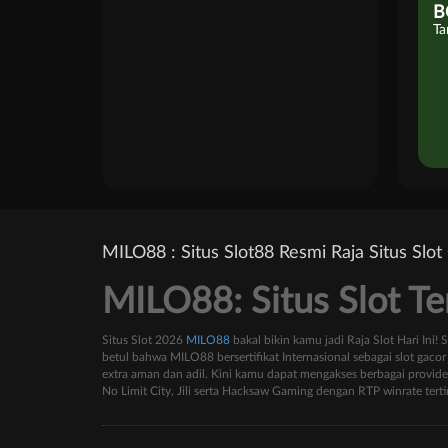
B
Ta
MILO88 : Situs Slot88 Resmi Raja Situs Slo
MILO88: Situs Slot Te
Situs Slot 2026
MILO88
bakal bikin kamu jadi Raja Slot Hari Ini
betul bahwa MILO88 bersertifikat Internasional sebagai slot gaco
extra aman dan adil. Kini kamu dapat mengakses berbagai provide
No Limit City, Jili serta Hacksaw Gaming dengan RTP winrate terti