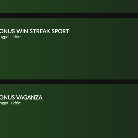
ONUS WIN STREAK SPORT
nggal akhir:
-
ONUS VAGANZA
nggal akhir:
-