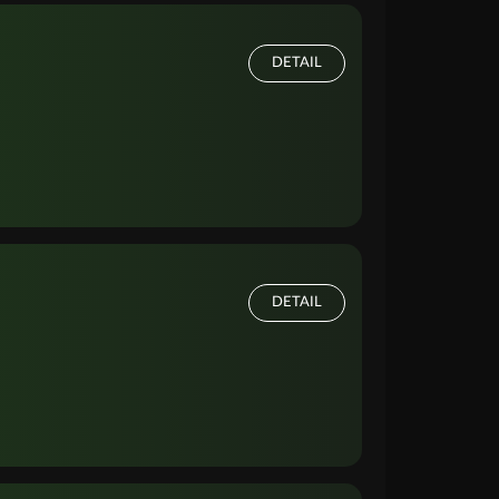
DETAIL
DETAIL