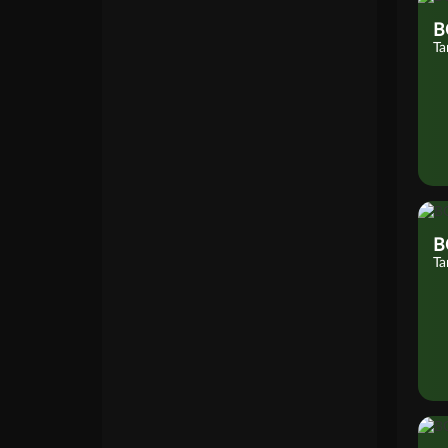
B
Ta
B
Ta