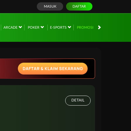
MASUK
DAFTAR
PROMOSI
ARCADE
POKER
E-SPORTS
DETAIL