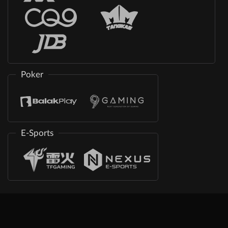
Poker
E-Sports