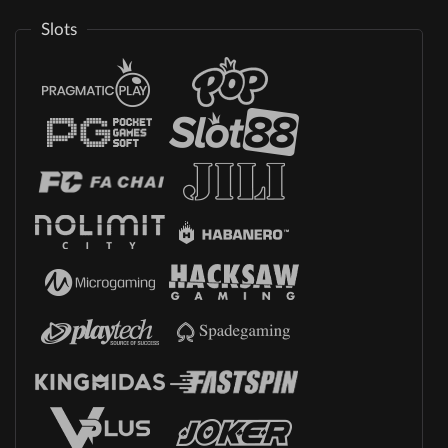
Slots