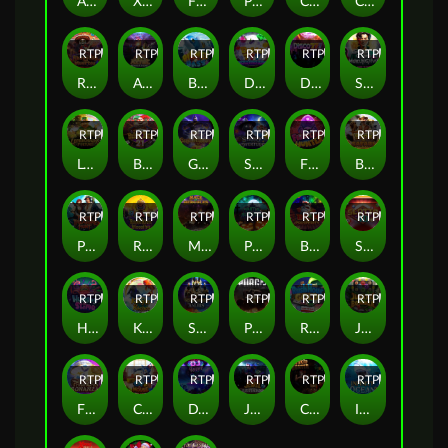
Aztec: Bonus Hunt 2 Xmas
Xiang Qi Ways 2
Fighting Bull
Pinata Fest
Crazy Bounty
Crazy Bounty: Jackpot
RTP
98%
RTP
RTP
79%
RTP
81%
RTP
RTP
84%
Rhapsody of Muertos
Aztec: Bonus Hunt
Big Net Bass
Disco 777 Hold and Win
Disco 777
Squid Game 2: Mukunghwa
RTP
87%
RTP
91%
RTP
RTP
91%
RTP
97%
RTP
Leprechaun’s Fortune
BlackJack21
Genie Mystery
Starry Adventure
Firefly Hunter
Book of Safari
RTP
83%
RTP
84%
RTP
RTP
88%
RTP
RTP
Pirate Treasure Hunt
Ramakien Blessing
Mace of Hercules
Phantom Multiplier
Boom of Prosperity
Slotto 4D
RTP
91%
RTP
88%
RTP
RTP
82%
RTP
80%
RTP
79%
Hungry Slime
Kingyo Riches
Scale of Heaven: Anubis
PUBG2
Rush Hour Gold
Jumanji Bonanza
RTP
95%
RTP
94%
RTP
90%
RTP
87%
RTP
RTP
Fish Prawn Crab Bonanza
Cat & Mouse
DJ Fever
Jewel Mastermind
Cookie Hunter
Infinity Ocean