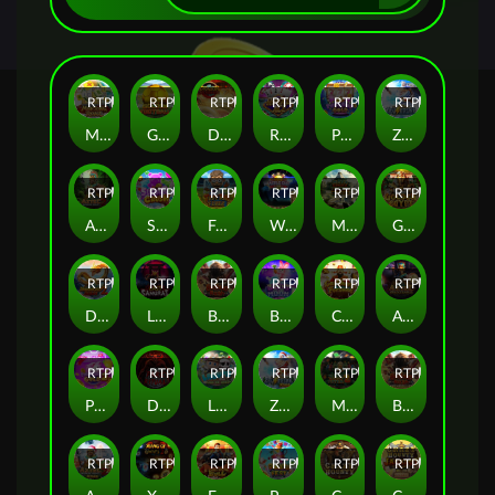
RTP
98%
RTP
RTP
96%
RTP
96%
RTP
98%
RTP
95%
Mahjong Roar
Golden Football
Dragon Chi’s Quest
Royal Ace
Piggy Bank Gold
Zeustrike
RTP
95%
RTP
97%
RTP
98%
RTP
95%
RTP
96%
RTP
96%
Aztec: Bonus Hunt 2
Sugar Crush
Football Fever
World Cup Final
Maya: Elemental Totem
Golden Egypt
RTP
98%
RTP
97%
RTP
98%
RTP
97%
RTP
98%
RTP
95%
Dragon Chi's Quest 2
Last Samurai
Buffalo Rush
Bunny to the Moon
Cai Shen Fortune
Aztec: Gold Temple
RTP
96%
RTP
RTP
94%
RTP
RTP
93%
RTP
86%
Piggy Bank Gold 2
Dark Ritual
LABUBU: Fall In Wild
Zeustrike Xmas
Maya: Elemental Totem 2
Buffalo Rush HIGHROLLER
RTP
RTP
RTP
RTP
80%
RTP
RTP
93%