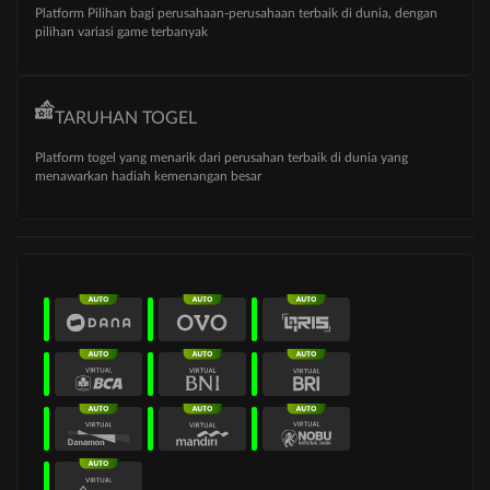
Platform Pilihan bagi perusahaan-perusahaan terbaik di dunia, dengan
pilihan variasi game terbanyak
TARUHAN TOGEL
Platform togel yang menarik dari perusahan terbaik di dunia yang
menawarkan hadiah kemenangan besar