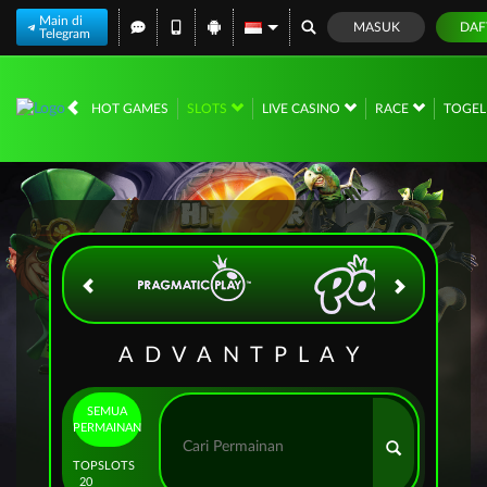
Main di
MASUK
DAF
Telegram
IDR
12,688,122,
HOT GAMES
SLOTS
LIVE CASINO
RACE
TOGE
ADVANTPLAY
SEMUA
PERMAINAN
TOP
SLOTS
20