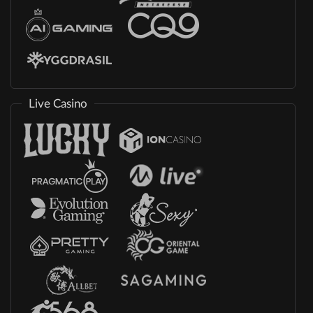
Live Casino