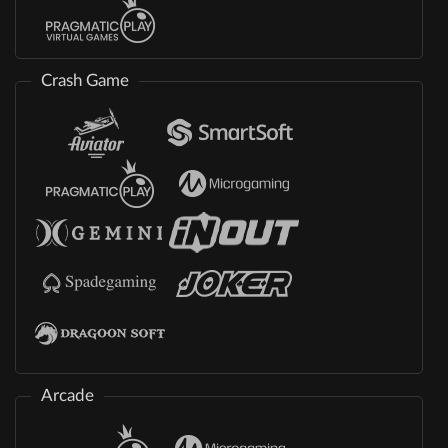
Crash Game
Arcade