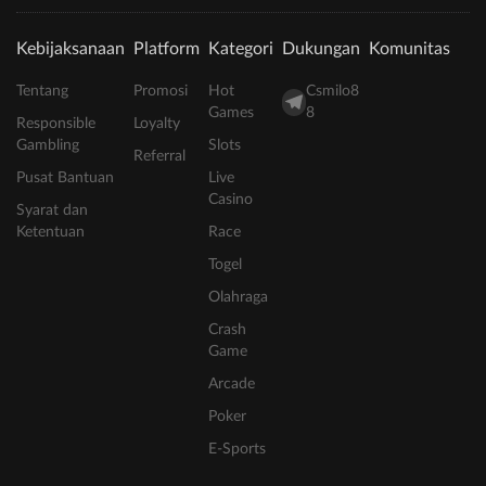
Kebijaksanaan
Platform
Kategori
Dukungan
Komunitas
Tentang
Promosi
Hot
Csmilo8
Games
8
Responsible
Loyalty
Gambling
Slots
Referral
Pusat Bantuan
Live
Casino
Syarat dan
Ketentuan
Race
Togel
Olahraga
Crash
Game
Arcade
Poker
E-Sports