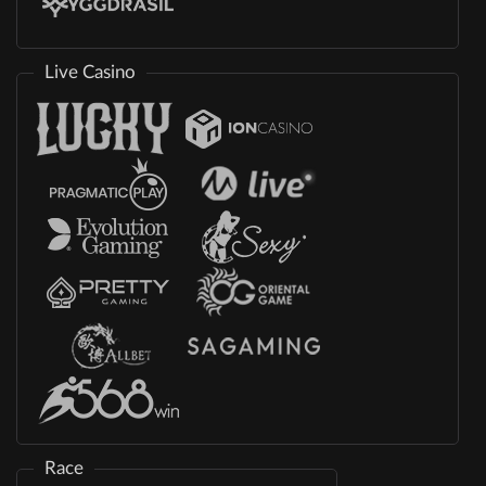
Live Casino
Race