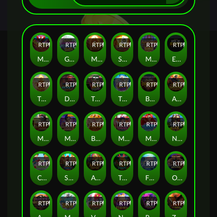
RTP
96%
RTP
96%
RTP
95%
RTP
96%
RTP
98%
RTP
95%
Mahjong of the Phoenix
Government Disco
Mahjong Legacy
Super Ace X
Mahjong Legend Xmas
Epic of Aztec
RTP
96%
RTP
98%
RTP
89%
RTP
95%
RTP
98%
RTP
95%
The Monkey King
Dino Gems
The King Joker
The Beat of Olympus 1000
Blessing of the Dragon
Aztec Legend
RTP
96%
RTP
97%
RTP
95%
RTP
95%
RTP
98%
RTP
96%
Mafia Ways
Mafia Ways II : Metro Haven Heist
Blessing of the Tiger
Moe Moe Cute
Mermaid's Market
Natural Ace
RTP
83%
RTP
98%
RTP
92%
RTP
96%
RTP
89%
RTP
89%
Cupid's Garden
Subway Runner
Aztec Empire
Tiki Paradise
Fishing's Paradise
ONE Boxing
RTP
97%
RTP
97%
RTP
97%
RTP
95%
RTP
86%
RTP
95%