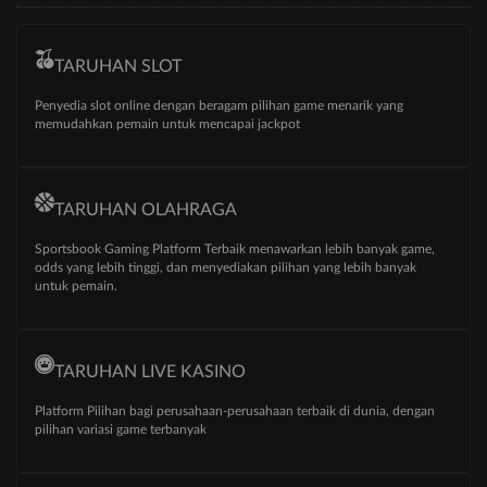
TARUHAN SLOT
Penyedia slot online dengan beragam pilihan game menarik yang
memudahkan pemain untuk mencapai jackpot
TARUHAN OLAHRAGA
Sportsbook Gaming Platform Terbaik menawarkan lebih banyak game,
odds yang lebih tinggi, dan menyediakan pilihan yang lebih banyak
untuk pemain.
TARUHAN LIVE KASINO
Platform Pilihan bagi perusahaan-perusahaan terbaik di dunia, dengan
pilihan variasi game terbanyak