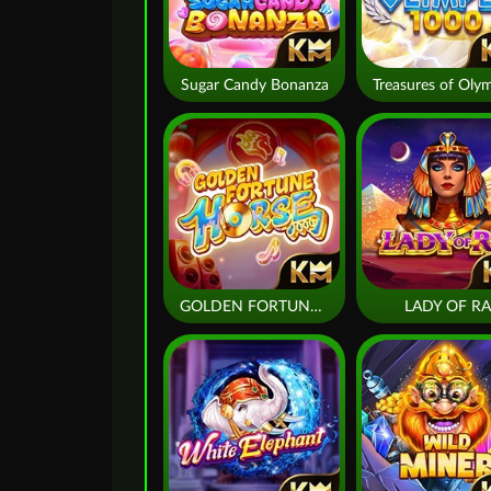
Sugar Candy Bonanza
GOLDEN FORTUNE HORSE
LADY OF RA