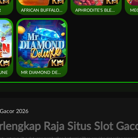
R
AFRICAN BUFFALO 5000
APHRODITE’S BLESSING
ME
UNE
MR DIAMOND DELUXE
t Gacor 2026
rlengkap Raja Situs Slot Ga