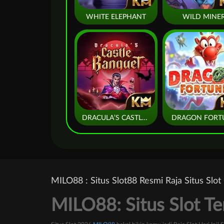
WHITE ELEPHANT
WILD MINE
DRACULA’S CASTLE BANQUET
DRAGON FORT
MILO88 : Situs Slot88 Resmi Raja Situs Slo
MILO88: Situs Slot Te