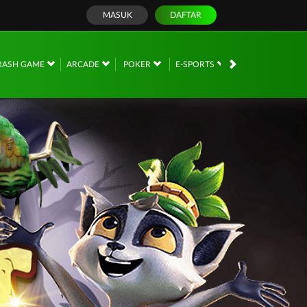
MASUK
DAFTAR
PROMOSI
RASH GAME
ARCADE
POKER
E-SPORTS