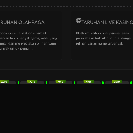
ARUHAN OLAHRAGA
TARUHAN LIVE KASIN
book Gaming Platform Terbaik
Platform Pilihan bagi perusahaan-
rkan lebih banyak game, odds yang
perusahaan terbaik di dunia, dengan
tinggi, dan menyediakan pilihan yang
pilihan variasi game terbanyak
banyak untuk pemain.
arikan tidak dapat diproses
Penarikan
Rata-rata 5 Menit