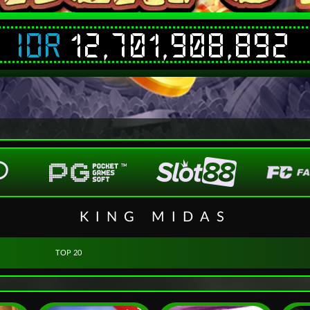
IDR
12,701,908,892
KING MIDAS
TOP 20