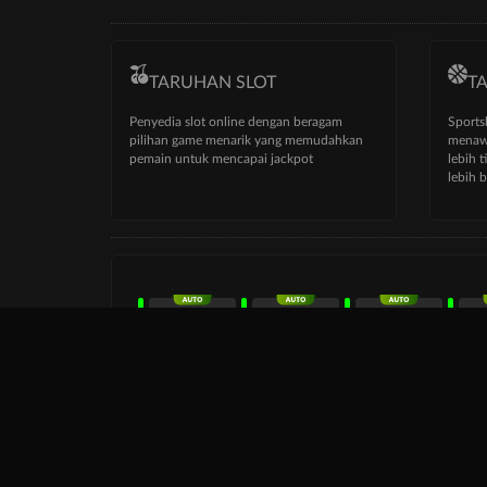
TARUHAN SLOT
T
Penyedia slot online dengan beragam
Sports
pilihan game menarik yang memudahkan
menawa
pemain untuk mencapai jackpot
lebih 
lebih 
* Selama bank maintenance dan bank offline deposit dan pen
Deposit
Rata-rata 3 Menit