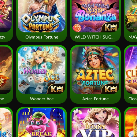
nzy
Olympus Fortune
WILD WITCH SUGAR BONANZA
ne
Wonder Ace
Aztec Fortune