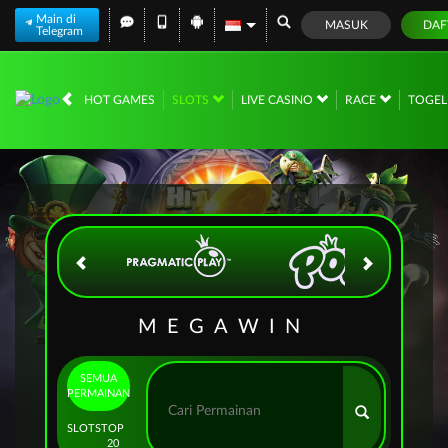
Main di
MASUK
DAF
Telegram
IDR
12,692,257,
HOT GAMES
SLOTS
LIVE CASINO
RACE
TOGE
MEGAWIN
SEMUA
PERMAINAN
SLOTS
TOP
20