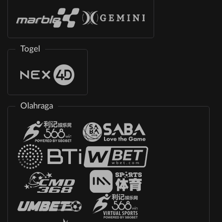
Togel
Olahraga