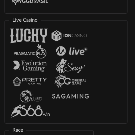
Live Casino
Race