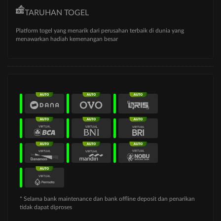
TARUHAN TOGEL
Platform togel yang menarik dari perusahan terbaik di dunia yang
menawarkan hadiah kemenangan besar
* Selama bank maintenance dan bank offline deposit dan penarikan
tidak dapat diproses