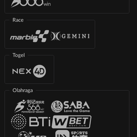
Race
Togel
Olahraga