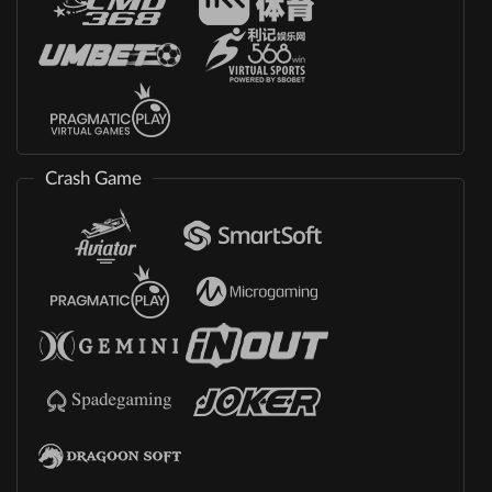
Crash Game