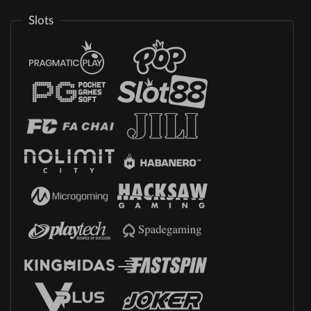
Slots