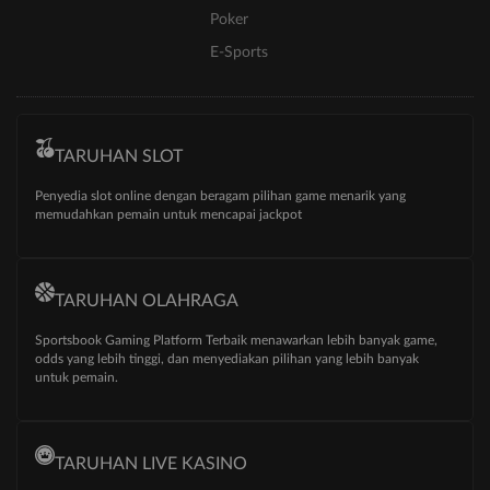
Poker
E-Sports
TARUHAN SLOT
Penyedia slot online dengan beragam pilihan game menarik yang
memudahkan pemain untuk mencapai jackpot
TARUHAN OLAHRAGA
Sportsbook Gaming Platform Terbaik menawarkan lebih banyak game,
odds yang lebih tinggi, dan menyediakan pilihan yang lebih banyak
untuk pemain.
TARUHAN LIVE KASINO