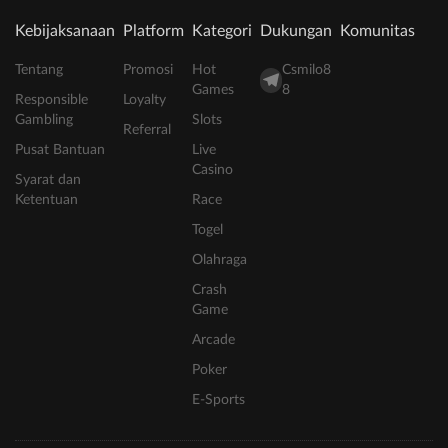
Kebijaksanaan
Platform
Kategori
Dukungan
Komunitas
Tentang
Promosi
Hot
Csmilo8
Games
8
Responsible
Loyalty
Gambling
Slots
Referral
Pusat Bantuan
Live
Casino
Syarat dan
Ketentuan
Race
Togel
Olahraga
Crash
Game
Arcade
Poker
E-Sports