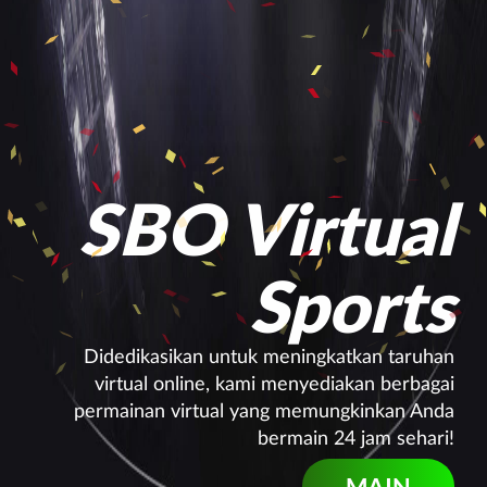
SBO Virtual
Sports
Didedikasikan untuk meningkatkan taruhan
virtual online, kami menyediakan berbagai
permainan virtual yang memungkinkan Anda
bermain 24 jam sehari!
MAIN