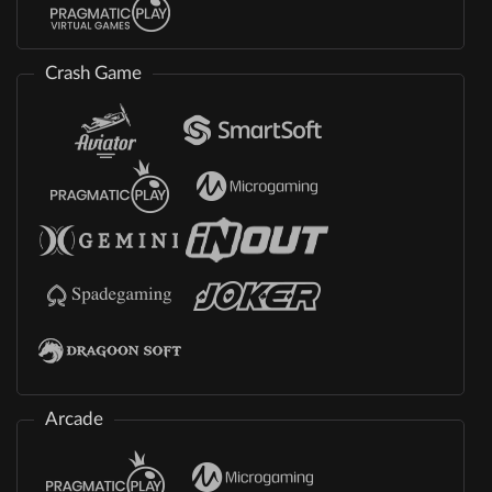
Crash Game
Arcade