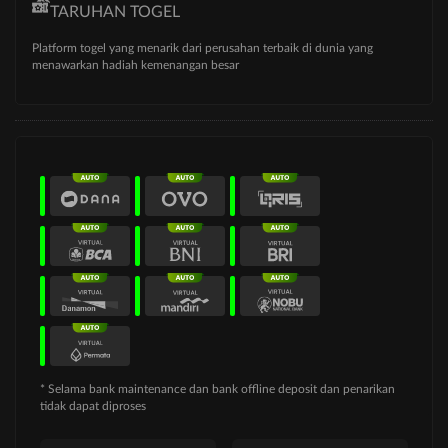
TARUHAN TOGEL
Platform togel yang menarik dari perusahan terbaik di dunia yang
menawarkan hadiah kemenangan besar
* Selama bank maintenance dan bank offline deposit dan penarikan
tidak dapat diproses