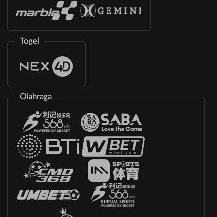
Togel
Olahraga