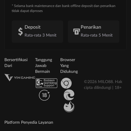
* Selama bank maintenance dan bank offline deposit dan penarikan
tidak dapat diproses
Deposit
Penarikan
Rata-rata 3 Menit
Rata-rata 5 Menit
Bersertifikasi
Tanggung
Browser
Dari
Jawab
Yang
Bermain
Didukung
©2026 MILO88. Hak
cipta dilindungi | 18+
Platform Penyedia Layanan