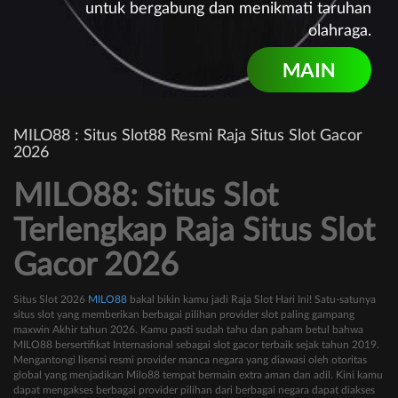
untuk bergabung dan menikmati taruhan
olahraga.
MAIN
MILO88 : Situs Slot88 Resmi Raja Situs Slot Gacor
2026
MILO88: Situs Slot
Terlengkap Raja Situs Slot
Gacor 2026
Situs Slot 2026
MILO88
bakal bikin kamu jadi Raja Slot Hari Ini! Satu-satunya
situs slot yang memberikan berbagai pilihan provider slot paling gampang
maxwin Akhir tahun 2026. Kamu pasti sudah tahu dan paham betul bahwa
MILO88 bersertifikat Internasional sebagai slot gacor terbaik sejak tahun 2019.
Mengantongi lisensi resmi provider manca negara yang diawasi oleh otoritas
global yang menjadikan Milo88 tempat bermain extra aman dan adil. Kini kamu
dapat mengakses berbagai provider pilihan dari berbagai negara dapat diakses