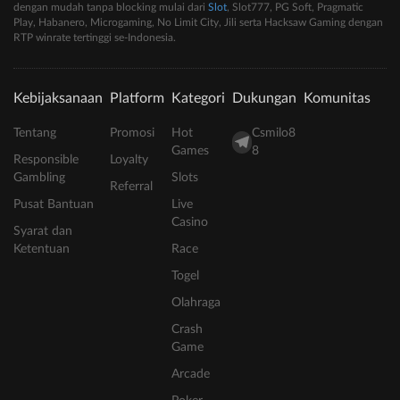
dengan mudah tanpa blocking mulai dari
Slot
, Slot777, PG Soft, Pragmatic
Play, Habanero, Microgaming, No Limit City, Jili serta Hacksaw Gaming dengan
RTP winrate tertinggi se-Indonesia.
Kebijaksanaan
Platform
Kategori
Dukungan
Komunitas
Tentang
Promosi
Hot
Csmilo8
Games
8
Responsible
Loyalty
Gambling
Slots
Referral
Pusat Bantuan
Live
Casino
Syarat dan
Ketentuan
Race
Togel
Olahraga
Crash
Game
Arcade