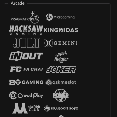
Arcade