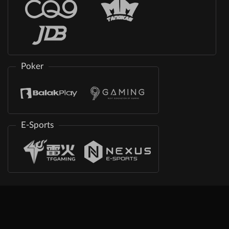
Poker
E-Sports