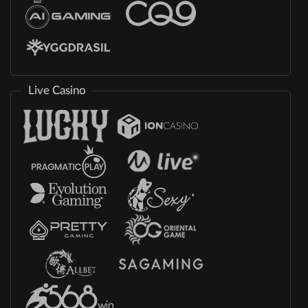
Live Casino