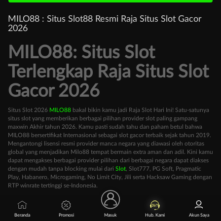
MILO88 : Situs Slot88 Resmi Raja Situs Slot Gacor
2026
MILO88: Situs Slot
Terlengkap Raja Situs Slot
Gacor 2026
Situs Slot 2026
MILO88
bakal bikin kamu jadi Raja Slot Hari Ini! Satu-satunya
situs slot yang memberikan berbagai pilihan provider slot paling gampang
maxwin Akhir tahun 2026. Kamu pasti sudah tahu dan paham betul bahwa
MILO88 bersertifikat Internasional sebagai slot gacor terbaik sejak tahun 2019.
Mengantongi lisensi resmi provider manca negara yang diawasi oleh otoritas
global yang menjadikan Milo88 tempat bermain extra aman dan adil. Kini kamu
dapat mengakses berbagai provider pilihan dari berbagai negara dapat diakses
dengan mudah tanpa blocking mulai dari
Slot
, Slot777, PG Soft, Pragmatic
Play, Habanero, Microgaming, No Limit City, Jili serta Hacksaw Gaming dengan
RTP winrate tertinggi se-Indonesia.
Beranda
Promosi
Masuk
Hub. Kami
Akun Saya
Kebijaksanaan
Platform