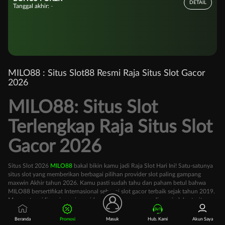
DETAIL
Tanggal akhir:
-
MILO88 : Situs Slot88 Resmi Raja Situs Slot Gacor
2026
MILO88: Situs Slot
Terlengkap Raja Situs Slot
Gacor 2026
Situs Slot 2026
MILO88
bakal bikin kamu jadi Raja Slot Hari Ini! Satu-satunya
situs slot yang memberikan berbagai pilihan provider slot paling gampang
maxwin Akhir tahun 2026. Kamu pasti sudah tahu dan paham betul bahwa
MILO88 bersertifikat Internasional sebagai slot gacor terbaik sejak tahun 2019.
Mengantongi lisensi resmi provider manca negara yang diawasi oleh otoritas
global yang menjadikan Milo88 tempat bermain extra aman dan adil. Kini kamu
dapat mengakses berbagai provider pilihan dari berbagai negara dapat diakses
Beranda
Promosi
Masuk
Hub. Kami
Akun Saya