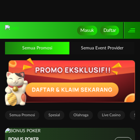
Masuk
Daftar
Semua Promosi
Semua Event Provider
Semua Promosi
Spesial
Olahraga
Live Casino
Slo
BONUS POKER