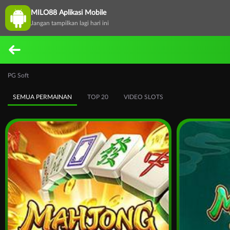
MILO88 Aplikasi Mobile
Jangan tampilkan lagi hari ini
PG Soft
SEMUA PERMAINAN
TOP 20
VIDEO SLOTS