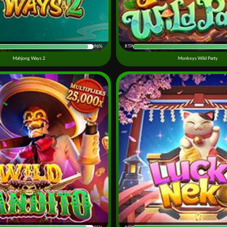
96%
RTP
Mahjong Ways 2
Monkeys Wild Party